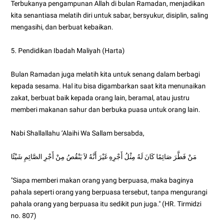
Terbukanya pengampunan Allah di bulan Ramadan, menjadikan
kita senantiasa melatih diri untuk sabar, bersyukur, disiplin, saling
mengasihi, dan berbuat kebaikan.
5. Pendidikan Ibadah Maliyah (Harta)
Bulan Ramadan juga melatih kita untuk senang dalam berbagi
kepada sesama. Hal itu bisa digambarkan saat kita menunaikan
zakat, berbuat baik kepada orang lain, beramal, atau justru
memberi makanan sahur dan berbuka puasa untuk orang lain.
Nabi Shallallahu ‘Alaihi Wa Sallam bersabda,
مَنْ فَطَّرَ صَائِمًا كَانَ لَهُ مِثْلُ أَجْرِهِ غَيْرَ أَنَّهُ لاَ يَنْقُصُ مِنْ أَجْرِ الصَّائِمِ شَيْئًا
"Siapa memberi makan orang yang berpuasa, maka baginya
pahala seperti orang yang berpuasa tersebut, tanpa mengurangi
pahala orang yang berpuasa itu sedikit pun juga." (HR. Tirmidzi
no. 807)