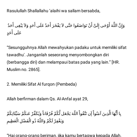
Rasulullah Shallallahu ‘alaihi wa sallam bersabda,
وَإِنَّ اللَّهَ أَوْحَى إِلَىَّ أَنْ تَوَاضَعُوا حَتَّى لاَ يَفْخَرَ أَحَدٌ عَلَى أَحَدٍ وَلاَ يَبْغِى أَحَدٌ
عَلَى أَحَدٍ
“
Sesungguhnya Allah mewahyukan padaku untuk memiliki sifat
tawadhu'. Janganlah seseorang menyombongkan diri
(berbangga diri) dan melampaui batas pada yang lain.” [HR.
Muslim no. 2865].
2. Memiliki Sifat Al furqon (Pembeda)
Allah berfirman dalam Qs. Al-Anfal ayat 29,
يِا أَيُّهَا الَّذِينَ آمَنُواْ إَن تَتَّقُواْ اللّهَ يَجْعَل لَّكُمْ فُرْقَاناً وَيُكَفِّرْ عَنكُمْ سَيِّئَاتِكُمْ
وَيَغْفِرْ لَكُمْ وَاللّهُ ذُو الْفَضْلِ الْعَظِيمِ
“
Hai orang-orang beriman, jika kamu bertaqwa kepada Allah,