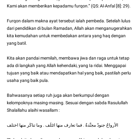
Kami akan memberikan kepadamu furqon.” (QS: Al-Anfal [8]: 29).
Furqon dalam makna ayat tersebut ialah pembeda. Setelah lulus
dari pendidikan di bulan Ramadan, Allah akan menganugerahkan
kita kemudahan untuk membedakan antara yang haq dengan
yang batil.
Kita akan pandai memilah, membawa jiwa dan raga untuk tetap
ada di langkah yang Allah kehendaki, yang Ia ridai. Menggapai
tujuan yang baik atau mendapatkan hal yang baik, pastilah perlu
usaha yang baik pula.
Bahwasanya setiap ruh juga akan berkumpul dengan
kelompoknya masing-masing. Sesuai dengan sabda Rasulullah
Shalallahu alaihi wasallam :
الأرواحُ جنودٌ مجنَّدةٌ . فما تعارف منها ائتَلَف . وما تناكَر منها اختلف